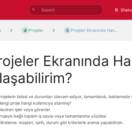
Shelv
s
Projeler
Projeler Ekranında Han...
rojeler Ekranında Ha
laşabilirim?
rojelerin listesi ve durumları (devam ediyor, tamamlandı, beklemede 
angi proje hangi kullanıcıya atanmış?
eciken işler veya görevler
rojeye bağlı toplam iş sayısı veya tamamlanma yüzdesi
iltreleme: müşteri, tarih, durum gibi kriterlerle arama yapabilirsin.