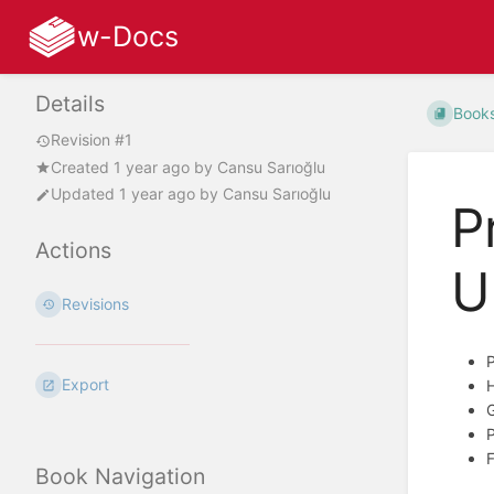
w-Docs
Details
Book
Revision #1
Created
1 year ago
by
Cansu Sarıoğlu
Updated
1 year ago
by
Cansu Sarıoğlu
P
Actions
U
Revisions
P
Export
H
G
P
F
Book Navigation