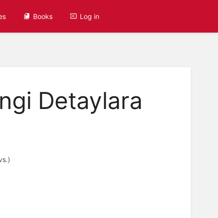
es
Books
Log in
ngi Detaylara
vs.)