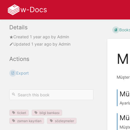
w-Docs
Details
Book
Created
1 year ago
by
Admin
Updated
1 year ago
by
Admin
Mü
Actions
Export
Müşteri
Müş
Ayarl
ticket
bilgi bankası
Müş
zaman kayıtları
sözleşmeler
Müşte