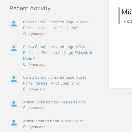
Recent Activity
Müş
İlk o
Cansu Sarıoğlu
created page
Müşteri
Portalı 'na Nasıl Üye Olabilirim?
1 year ago
Cansu Sarıoğlu
created page
Müşteri
Portalı 'na Firmama Ait Logo Ekleyebilir
Miyim?
1 year ago
Cansu Sarıoğlu
created page
Müşteri
Portalı Mı Nasıl Aktif Edebilirim?
1 year ago
Admin
updated book
Müşteri Portalı
1 year ago
Admin
created book
Müşteri Portalı
1 year ago