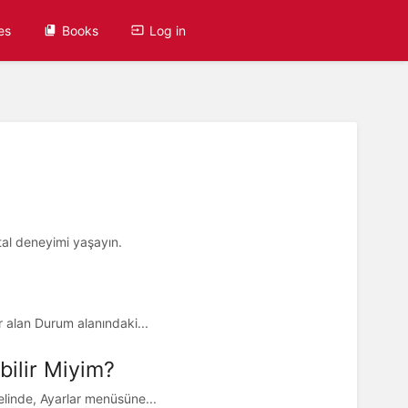
es
Books
Log in
rtal deneyimi yaşayın.
r alan Durum alanındaki...
bilir Miyim?
linde, Ayarlar menüsüne...