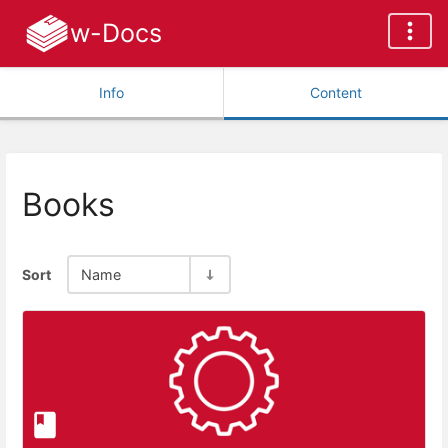
w-Docs
Info
Content
Books
Sort
Name